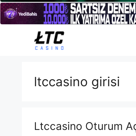
İçeriğe
atla
ltccasino girisi
Ltccasino Oturum A