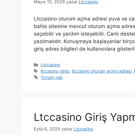
Mayıs 15, 2026
yazar
Ltccasino
Ltccasino oturum açma adresi yuva ve canlı 
bahis sitesine mevcut oturum açma adresi 
seçebilir ve yardım isteyebilir. Canlı destek
yazılmalıdır. Konuşmaya başlayanlar birçok
giriş adres bilgileri de kullanıcılara gösteri
Kategoriler
Ltccasino
Etiketler
ltccasino girisi
,
ltccasino oturum açma adresi
,
Yorum yap
Ltccasino Giriş Yap
Eylül 6, 2025
yazar
Ltccasino