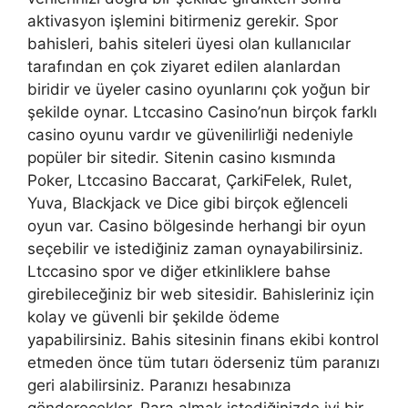
aktivasyon işlemini bitirmeniz gerekir. Spor
bahisleri, bahis siteleri üyesi olan kullanıcılar
tarafından en çok ziyaret edilen alanlardan
biridir ve üyeler casino oyunlarını çok yoğun bir
şekilde oynar. Ltccasino Casino’nun birçok farklı
casino oyunu vardır ve güvenilirliği nedeniyle
popüler bir sitedir. Sitenin casino kısmında
Poker, Ltccasino Baccarat, ÇarkiFelek, Rulet,
Yuva, Blackjack ve Dice gibi birçok eğlenceli
oyun var. Casino bölgesinde herhangi bir oyun
seçebilir ve istediğiniz zaman oynayabilirsiniz.
Ltccasino spor ve diğer etkinliklere bahse
girebileceğiniz bir web sitesidir. Bahisleriniz için
kolay ve güvenli bir şekilde ödeme
yapabilirsiniz. Bahis sitesinin finans ekibi kontrol
etmeden önce tüm tutarı öderseniz tüm paranızı
geri alabilirsiniz. Paranızı hesabınıza