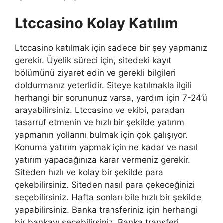
Ltccasino Kolay Katılım
Ltccasino katılmak için sadece bir şey yapmanız
gerekir. Üyelik süreci için, sitedeki kayıt
bölümünü ziyaret edin ve gerekli bilgileri
doldurmanız yeterlidir. Siteye katılmakla ilgili
herhangi bir sorununuz varsa, yardım için 7-24’ü
arayabilirsiniz. Ltccasino ve ekibi, paradan
tasarruf etmenin ve hızlı bir şekilde yatırım
yapmanın yollarını bulmak için çok çalışıyor.
Konuma yatırım yapmak için ne kadar ve nasıl
yatırım yapacağınıza karar vermeniz gerekir.
Siteden hızlı ve kolay bir şekilde para
çekebilirsiniz. Siteden nasıl para çekeceğinizi
seçebilirsiniz. Hafta sonları bile hızlı bir şekilde
yapabilirsiniz. Banka transferiniz için herhangi
bir bankayı seçebilirsiniz. Banka transferi