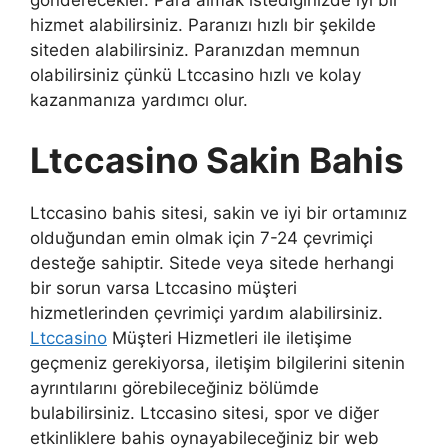
gönderecekler. Para almak istediğinizde iyi bir
hizmet alabilirsiniz. Paranızı hızlı bir şekilde
siteden alabilirsiniz. Paranızdan memnun
olabilirsiniz çünkü Ltccasino hızlı ve kolay
kazanmanıza yardımcı olur.
Ltccasino Sakin Bahis
Ltccasino bahis sitesi, sakin ve iyi bir ortamınız
olduğundan emin olmak için 7-24 çevrimiçi
desteğe sahiptir. Sitede veya sitede herhangi
bir sorun varsa Ltccasino müşteri
hizmetlerinden çevrimiçi yardım alabilirsiniz.
Ltccasino
Müşteri Hizmetleri ile iletişime
geçmeniz gerekiyorsa, iletişim bilgilerini sitenin
ayrıntılarını görebileceğiniz bölümde
bulabilirsiniz. Ltccasino sitesi, spor ve diğer
etkinliklere bahis oynayabileceğiniz bir web