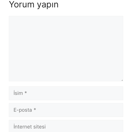
Yorum yapın
Yorum
İsim
E-
posta
İnternet
sitesi