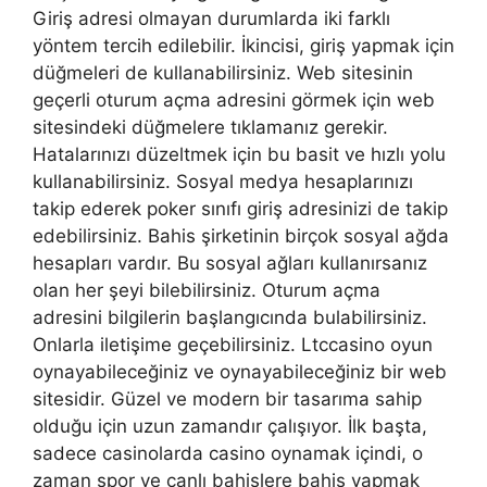
Giriş adresi olmayan durumlarda iki farklı
yöntem tercih edilebilir. İkincisi, giriş yapmak için
düğmeleri de kullanabilirsiniz. Web sitesinin
geçerli oturum açma adresini görmek için web
sitesindeki düğmelere tıklamanız gerekir.
Hatalarınızı düzeltmek için bu basit ve hızlı yolu
kullanabilirsiniz. Sosyal medya hesaplarınızı
takip ederek poker sınıfı giriş adresinizi de takip
edebilirsiniz. Bahis şirketinin birçok sosyal ağda
hesapları vardır. Bu sosyal ağları kullanırsanız
olan her şeyi bilebilirsiniz. Oturum açma
adresini bilgilerin başlangıcında bulabilirsiniz.
Onlarla iletişime geçebilirsiniz. Ltccasino oyun
oynayabileceğiniz ve oynayabileceğiniz bir web
sitesidir. Güzel ve modern bir tasarıma sahip
olduğu için uzun zamandır çalışıyor. İlk başta,
sadece casinolarda casino oynamak içindi, o
zaman spor ve canlı bahislere bahis yapmak