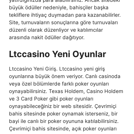
yatırdığınızda para alabilirsiniz. Ancak sitedeki
büyük ödüller nedeniyle, bahisçiler başka
tekliflere ihtiyaç duymadan para kazanabilirler.
Site, turnuvaların sonuçlarına göre turnuvaları
düzenli olarak düzenliyor ve katılımcılar
arasında nakit ödüller dağıtıyor.
Ltccasino Yeni Oyunlar
Ltccasino Yeni Giriş. Ltccasino yeni giriş
oyunlarına büyük önem veriyor. Canlı casinoda
veya özel bölümlerde farklı poker oyunları
oynayabilirsiniz. Texas Holdem, Casino Holdem
ve 3 Card Poker gibi poker oyunları
oynayabileceğiniz bir web sitesidir. Çevrimiçi
bahis sitesinde poker oynamak isterseniz, bir
bayi ile canlı bir poker oyununa katılabilirsiniz.
Çevrimiçi bahis sitesinde, açık poker oyunları