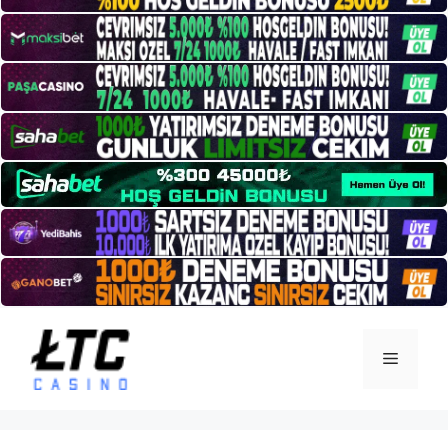
İçeriğe
atla
Menü