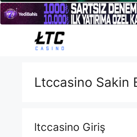
İçeriğe
atla
Ltccasino Sakin 
ltccasino Giriş