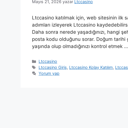
Mayıs 21, 2026
yazar
Ltccasino
Ltccasino katılmak için, web sitesinin ilk
adımları izleyerek Ltccasino kaydedebilirs
Daha sonra nerede yaşadığınızı, hangi şe
posta kodu olduğunu sorar. Doğum tarihi ger
yaşında olup olmadığınızı kontrol etmek 
Kategoriler
Ltccasino
Etiketler
Ltccasino Giriş
,
Ltccasino Kolay Katılım
,
Ltccas
Yorum yap