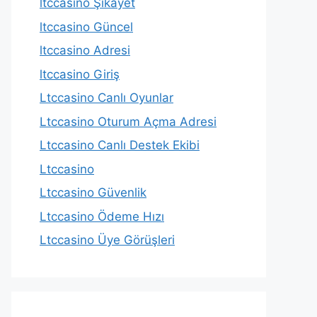
ltccasino Şikayet
ltccasino Güncel
ltccasino Adresi
ltccasino Giriş
Ltccasino Canlı Oyunlar
Ltccasino Oturum Açma Adresi
Ltccasino Canlı Destek Ekibi
Ltccasino
Ltccasino Güvenlik
Ltccasino Ödeme Hızı
Ltccasino Üye Görüşleri