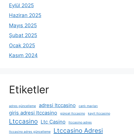
Eylül 2025
Haziran 2025
Mayıs 2025
Şubat 2025
Ocak 2025
Kasım 2024
Etiketler
adresi ltccasino
adres güncelleme
canlı maçları
giris adresi ltccasino
güncel ltccasino
kayit ltccasino
Ltccasino
Ltc Casino
ltccasino adres
Ltccasino Adresi
ltccasino adres güncelleme