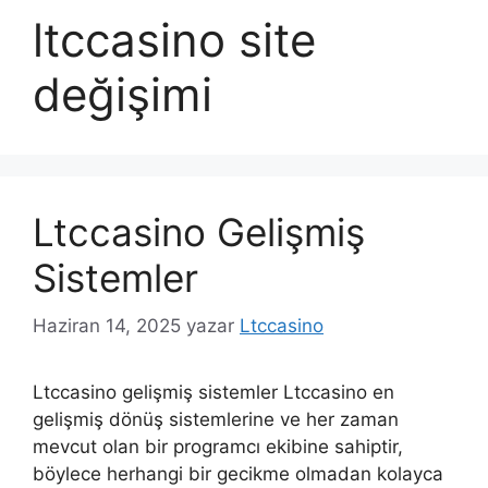
ltccasino site
değişimi
Ltccasino Gelişmiş
Sistemler
Haziran 14, 2025
yazar
Ltccasino
Ltccasino gelişmiş sistemler Ltccasino en
gelişmiş dönüş sistemlerine ve her zaman
mevcut olan bir programcı ekibine sahiptir,
böylece herhangi bir gecikme olmadan kolayca