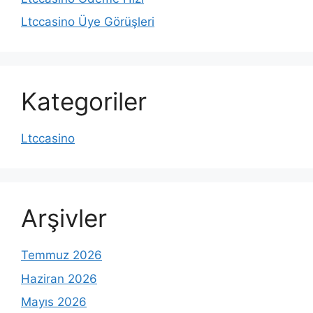
Ltccasino Üye Görüşleri
Kategoriler
Ltccasino
Arşivler
Temmuz 2026
Haziran 2026
Mayıs 2026