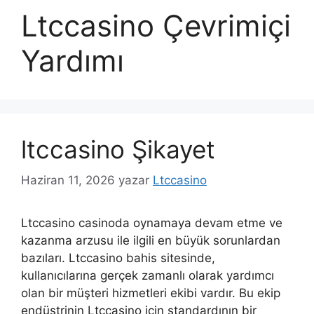
Ltccasino Çevrimiçi
Yardımı
ltccasino Şikayet
Haziran 11, 2026
yazar
Ltccasino
Ltccasino casinoda oynamaya devam etme ve
kazanma arzusu ile ilgili en büyük sorunlardan
bazıları. Ltccasino bahis sitesinde,
kullanıcılarına gerçek zamanlı olarak yardımcı
olan bir müşteri hizmetleri ekibi vardır. Bu ekip
endüstrinin Ltccasino için standardının bir