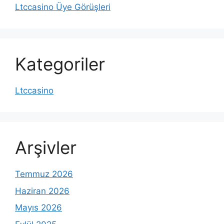
Ltccasino Üye Görüşleri
Kategoriler
Ltccasino
Arşivler
Temmuz 2026
Haziran 2026
Mayıs 2026