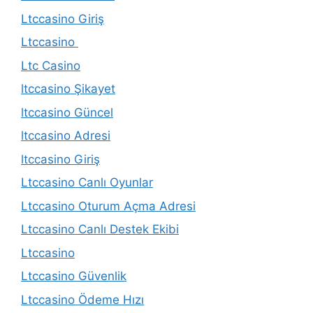
Ltccasino Giriş
Ltccasino
Ltc Casino
ltccasino Şikayet
ltccasino Güncel
ltccasino Adresi
ltccasino Giriş
Ltccasino Canlı Oyunlar
Ltccasino Oturum Açma Adresi
Ltccasino Canlı Destek Ekibi
Ltccasino
Ltccasino Güvenlik
Ltccasino Ödeme Hızı