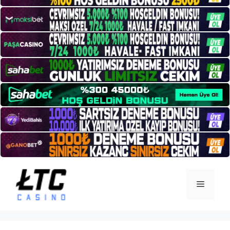
İçeriğe
atla
Menü