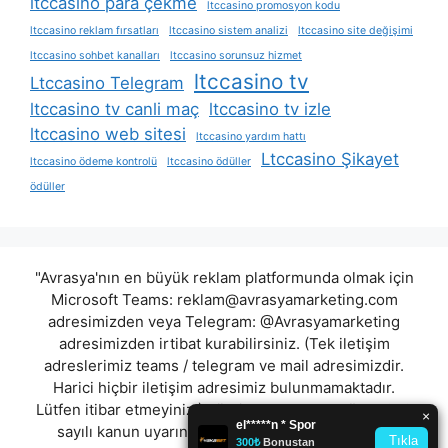
ltccasino para çekme
ltccasino promosyon kodu
ltccasino reklam fırsatları
ltccasino sistem analizi
ltccasino site değişimi
ltccasino sohbet kanalları
ltccasino sorunsuz hizmet
ltccasino tv
Ltccasino Telegram
ltccasino tv canli maç
ltccasino tv izle
ltccasino web sitesi
ltccasino yardım hattı
Ltccasino Şikayet
ltccasino ödeme kontrolü
ltccasino ödüller
ödüller
"Avrasya'nın en büyük reklam platformunda olmak için
Microsoft Teams:
reklam@avrasyamarketing.com
adresimizden veya Telegram: @Avrasyamarketing
adresimizden irtibat kurabilirsiniz. (Tek iletişim
adreslerimiz teams / telegram ve mail adresimizdir.
Harici hiçbir iletişim adresimiz bulunmamaktadır.
Lütfen itibar etmeyiniz.) Türkiye yasalarına göre 7258
sayılı kanun uyarınca yasa dışı bahis oynamanın