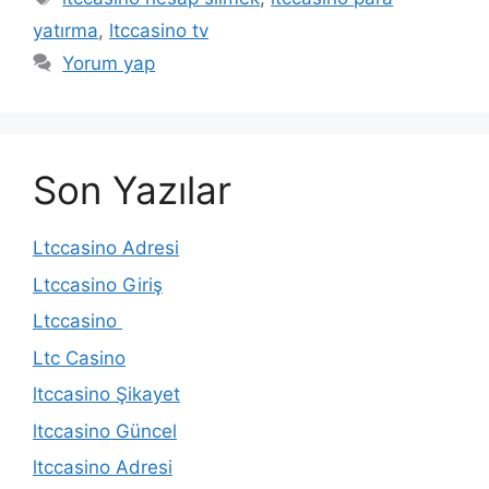
yatırma
,
ltccasino tv
Yorum yap
Son Yazılar
Ltccasino Adresi
Ltccasino Giriş
Ltccasino
Ltc Casino
ltccasino Şikayet
ltccasino Güncel
ltccasino Adresi