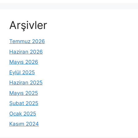
Arşivler
Temmuz 2026
Haziran 2026
Mayıs 2026
Eylül 2025
Haziran 2025
Mayıs 2025
Şubat 2025
Ocak 2025
Kasım 2024