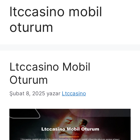
ltccasino mobil
oturum
Ltccasino Mobil
Oturum
Şubat 8, 2025
yazar
Ltccasino