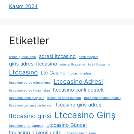
Kasım 2024
Etiketler
adresi ltccasino
adres güncelleme
canlı maçları
giris adresi ltccasino
güncel ltccasino
kayit ltccasino
Ltccasino
Ltc Casino
ltccasino adres
Ltccasino Adresi
ltccasino adres güncelleme
ltccasino canli destek
ltccasino adres tıkanmaları
ltccasino canli maç izle
ltccasino canlı maçları
ltccasino casino bölümü
ltccasino giris adresi
ltccasino gelişmiş sistemler
Ltccasino Giriş
ltccasino girisi
Ltccasino Güncel
ltccasino giriş yapmak
ltccasino güvenilir site
ltccasino kayıt i̇şlemi