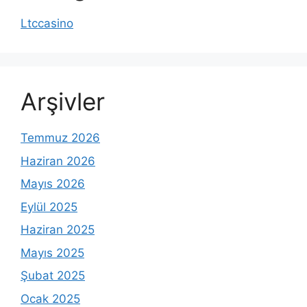
Ltccasino
Arşivler
Temmuz 2026
Haziran 2026
Mayıs 2026
Eylül 2025
Haziran 2025
Mayıs 2025
Şubat 2025
Ocak 2025