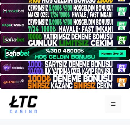
İçeriğe
atla
Menü