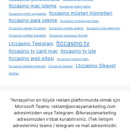
ltccasino maç izleme
ltccasino mobil bahis
ltccasino müşteri hizmetleri
ltccasino mobil uygulama
ltccasino para çekme
ltccasino promosyon kodu
ltccasino reklam fırsatları
ltccasino sistem analizi
ltccasino site değişimi
ltccasino sohbet kanalları
ltccasino sorunsuz hizmet
ltccasino tv
Ltccasino Telegram
ltccasino tv canli maç
ltccasino tv izle
ltccasino web sitesi
ltccasino yardım hattı
Ltccasino Şikayet
ltccasino ödeme kontrolü
ltccasino ödüller
ödüller
"Avrasya'nın en büyük reklam platformunda olmak için
Microsoft Teams:
reklam@avrasyamarketing.com
adresimizden veya Telegram: @Avrasyamarketing
adresimizden irtibat kurabilirsiniz. (Tek iletişim
adreslerimiz teams / telegram ve mail adresimizdir.