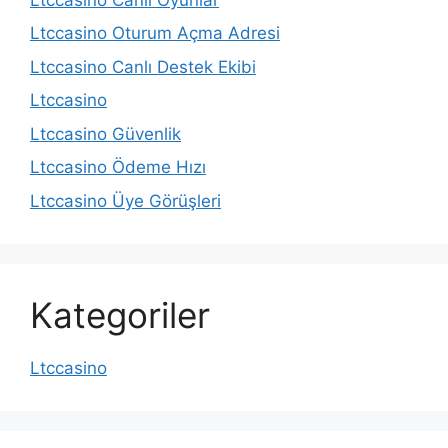
Ltccasino Oturum Açma Adresi
Ltccasino Canlı Destek Ekibi
Ltccasino
Ltccasino Güvenlik
Ltccasino Ödeme Hızı
Ltccasino Üye Görüşleri
Kategoriler
Ltccasino