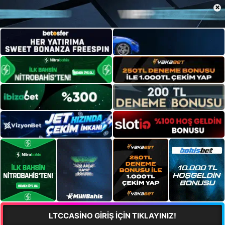
×
LTCCASİNO GİRİŞ İÇİN TIKLAYINIZ!