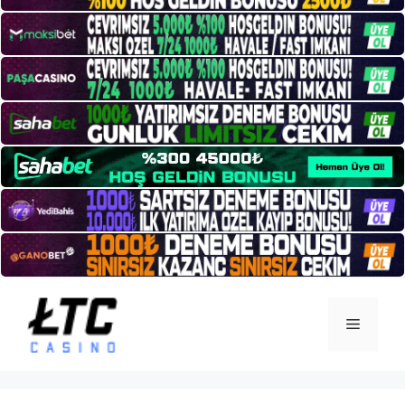
İçeriğe
atla
Menü