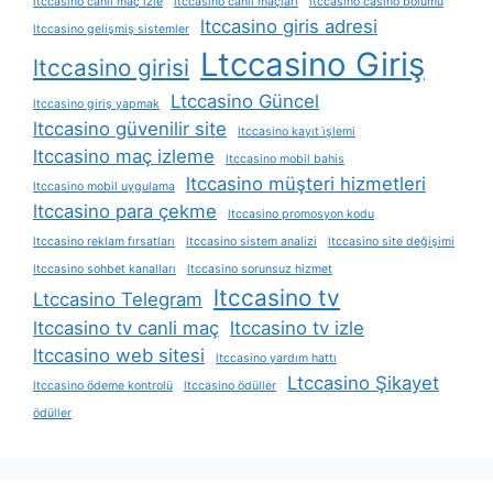
ltccasino canli maç izle
ltccasino canlı maçları
ltccasino casino bölümü
ltccasino giris adresi
ltccasino gelişmiş sistemler
Ltccasino Giriş
ltccasino girisi
Ltccasino Güncel
ltccasino giriş yapmak
ltccasino güvenilir site
ltccasino kayıt i̇şlemi
ltccasino maç izleme
ltccasino mobil bahis
ltccasino müşteri hizmetleri
ltccasino mobil uygulama
ltccasino para çekme
ltccasino promosyon kodu
ltccasino reklam fırsatları
ltccasino sistem analizi
ltccasino site değişimi
ltccasino sohbet kanalları
ltccasino sorunsuz hizmet
ltccasino tv
Ltccasino Telegram
ltccasino tv canli maç
ltccasino tv izle
ltccasino web sitesi
ltccasino yardım hattı
Ltccasino Şikayet
ltccasino ödeme kontrolü
ltccasino ödüller
ödüller