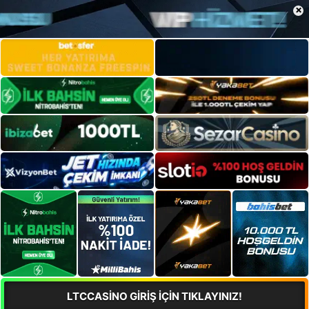
×
LTCCASİNO GİRİŞ İÇİN TIKLAYINIZ!