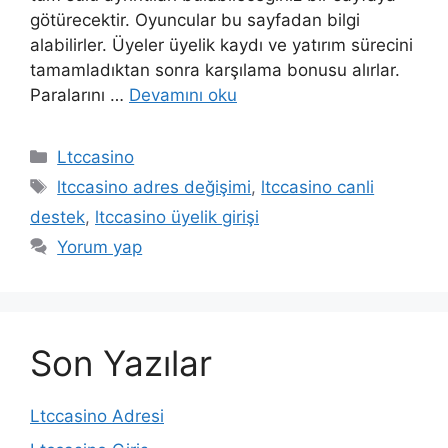
götürecektir. Oyuncular bu sayfadan bilgi
alabilirler. Üyeler üyelik kaydı ve yatırım sürecini
tamamladıktan sonra karşılama bonusu alırlar.
Paralarını …
Devamını oku
Kategoriler
Ltccasino
Etiketler
ltccasino adres değişimi
,
ltccasino canli
destek
,
ltccasino üyelik girişi
Yorum yap
Son Yazılar
Ltccasino Adresi