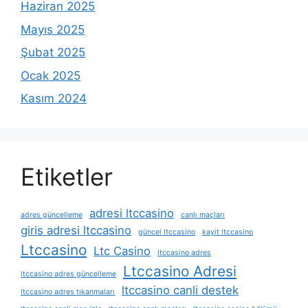
Haziran 2025
Mayıs 2025
Şubat 2025
Ocak 2025
Kasım 2024
Etiketler
adresi ltccasino
adres güncelleme
canlı maçları
giris adresi ltccasino
güncel ltccasino
kayit ltccasino
Ltccasino
Ltc Casino
ltccasino adres
Ltccasino Adresi
ltccasino adres güncelleme
ltccasino canli destek
ltccasino adres tıkanmaları