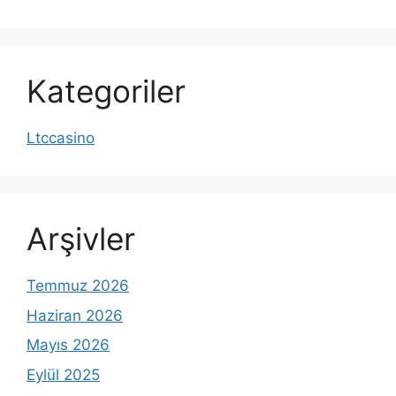
Kategoriler
Ltccasino
Arşivler
Temmuz 2026
Haziran 2026
Mayıs 2026
Eylül 2025