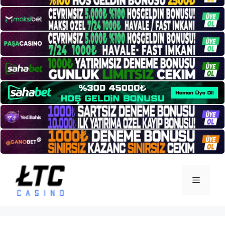
İçeriğe
atla
Menü